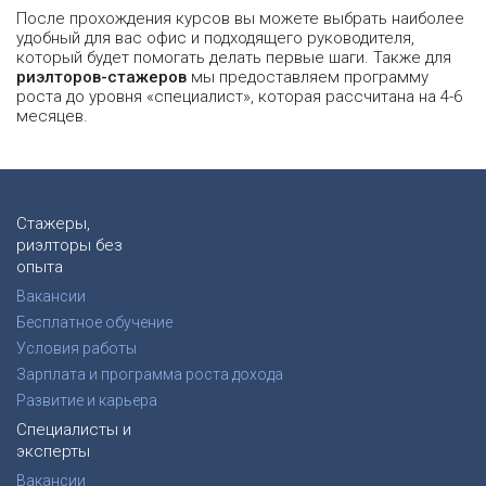
После прохождения курсов вы можете выбрать наиболее
удобный для вас офис и подходящего руководителя,
который будет помогать делать первые шаги. Также для
риэлторов-стажеров
мы предоставляем программу
роста до уровня «специалист», которая рассчитана на 4-6
месяцев.
Стажеры,
риэлторы без
опыта
Вакансии
Бесплатное обучение
Условия работы
Зарплата и программа роста дохода
Развитие и карьера
Специалисты и
эксперты
Вакансии