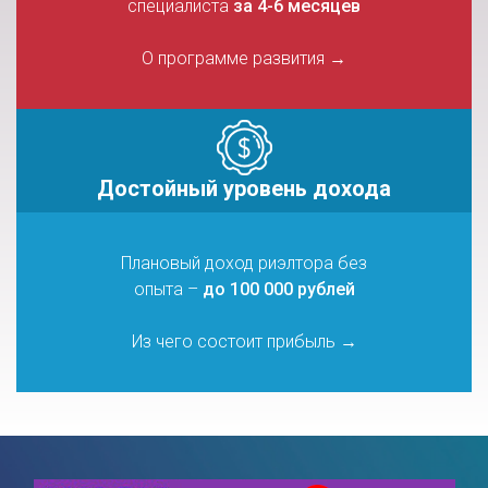
специалиста
за 4-6 месяцев
О программе развития
→
Достойный
уровень дохода
Плановый доход риэлтора без
опыта –
до 100 000 рублей
Из чего состоит прибыль
→