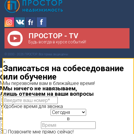
ПРОСТОР - TV
Будь всегда в курсе событий!
© 2000 - 2026 ПРОСТОР. Все права защищены
×
Записаться на собеседование
×
или обучение
Обратный звонок
Мы перезвоним вам в ближайшее время!
Мы перезвоним вам в ближайшее время!
Мы ничего не навязываем,
Мы ничего не навязываем,
лишь отвечаем на ваши вопросы
лишь отвечаем на ваши вопросы
Удобное время для звонка
Удобное время для звонка
в
в
Загрузите ваше резюме
Позвоните мне прямо сейчас!