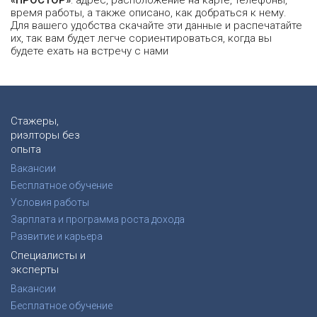
время работы, а также описано, как добраться к нему.
Для вашего удобства скачайте эти данные и распечатайте
их, так вам будет легче сориентироваться, когда вы
будете ехать на встречу с нами
Стажеры,
риэлторы без
опыта
Вакансии
Бесплатное обучение
Условия работы
Зарплата и программа роста дохода
Развитие и карьера
Специалисты и
эксперты
Вакансии
Бесплатное обучение