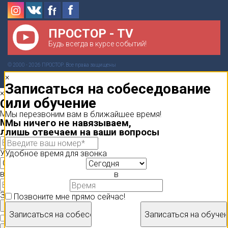
ПРОСТОР - TV
Будь всегда в курсе событий!
© 2000 - 2026 ПРОСТОР. Все права защищены
×
Записаться на собеседование
×
или обучение
Обратный звонок
Мы перезвоним вам в ближайшее время!
Мы перезвоним вам в ближайшее время!
Мы ничего не навязываем,
Мы ничего не навязываем,
лишь отвечаем на ваши вопросы
лишь отвечаем на ваши вопросы
Удобное время для звонка
Удобное время для звонка
в
в
Загрузите ваше резюме
Позвоните мне прямо сейчас!
Позвоните мне прямо сейчас!