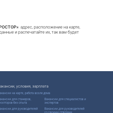
ПРОСТОР»
: адрес, расположение на карте,
данные и распечатайте их, так вам будет
акансии, условия, зарплата
акансии на карте, работа возле дома
акансии для стажеров,
Вакансии для специалистов и
иэлторов без опыта
экспертов
акансии для руководителей
Вакансии для руководителей
со своими отделами