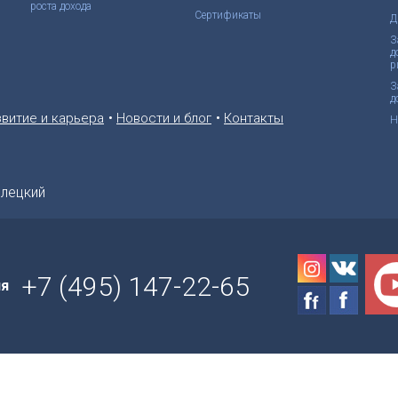
роста дохода
Сертификаты
Д
З
д
р
З
д
•
•
звитие и карьера
Новости и блог
Контакты
Н
елецкий
+7 (495) 147-22-65
ия