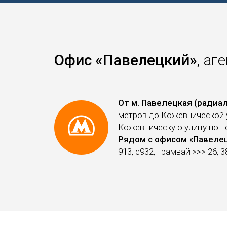
Офис «Павелецкий»
, аг
От м. Павелецкая (радиал
метров до Кожевнической у
Кожевническую улицу по п
Рядом с офисом «Павеле
913, с932, трамвай >>> 26, 3