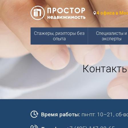
4 офиса в Мо
Стажеры, риэлторы без
Специалисты и
опыта
эксперты
Контакты
Время работы:
пн-пт: 10–21, сб-в