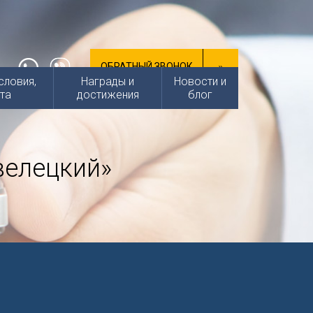
ОБРАТНЫЙ ЗВОНОК
словия,
Награды и
Новости и
та
достижения
блог
велецкий»