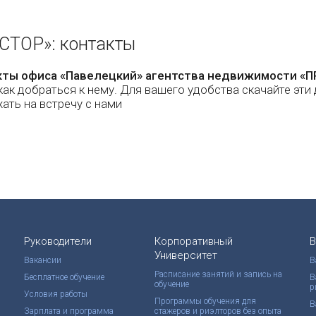
СТОР»: контакты
кты офиса «Павелецкий» агентства недвижимости «
как добраться к нему. Для вашего удобства скачайте эти 
хать на встречу с нами
Руководители
Корпоративный
В
Университет
Вакансии
В
Расписание занятий и запись на
Бесплатное обучение
В
обучение
р
Условия работы
Программы обучения для
В
Зарплата и программа
стажеров и риэлторов без опыта