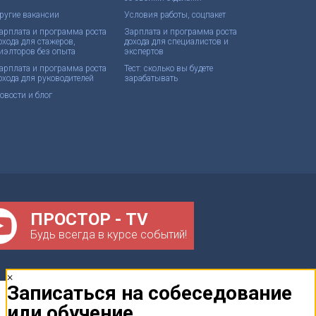
ругие вакансии
Условия работы, соцпакет
арплата и программа роста
Зарплата и программа роста
охода для стажеров,
дохода для специалистов и
иэлторов без опыта
экспертов
арплата и программа роста
Тест: сколько вы будете
охода для руководителей
зарабатывать
овости и блог
ПРОСТОР - TV
Будь всегда в курсе событий!
×
Записаться на собеседование
или обучение