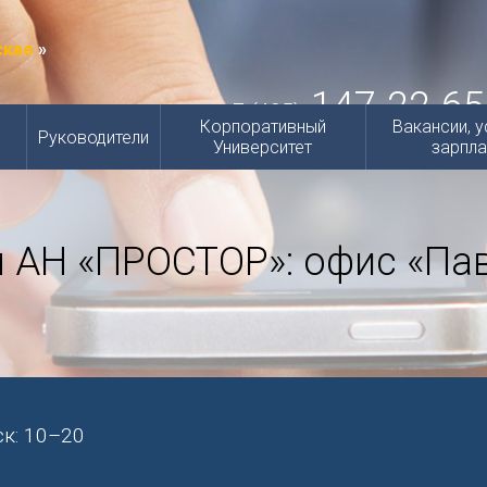
скве
»
147-22-65
+7 (495)
Горячая линия
Корпоративный
Вакансии, у
Руководители
Университет
зарпла
 АН «ПРОСТОР»: офис «Па
ск: 10–20